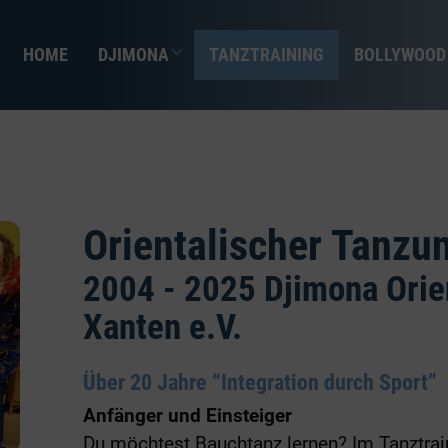
HOME
DJIMONA
TANZTRAINING
BOLLYWOOD
Orientalischer Tanzun
2004 - 2025 Djimona Orie
Xanten e.V.
Über 20 Jahre “Integration durch Sport”
Anfänger und Einsteiger
Du möchtest Bauchtanz lernen? Im Tanztraini