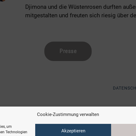
Djimona und die Wüstenrosen durften a
mitgestalten und freuten sich riesig über de
Presse
DATENSC
Cookie-Zustimmung verwalten
kies, um
Akzeptieren
sen Technologien