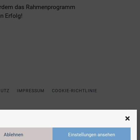
ußerdem das Rahmenprogramm
n Erfolg!
HUTZ
IMPRESSUM
COOKIE-RICHTLINIE
Ablehnen
Einstellungen ansehen