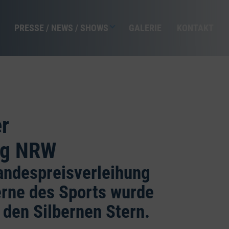
PRESSE / NEWS / SHOWS
GALERIE
KONTAKT
er
ng NRW
andespreisverleihung
erne des Sports wurde
den Silbernen Stern.